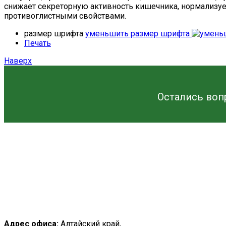
снижает секреторную активность кишечника, нормализуе
противоглистными свойствами.
размер шрифта
уменьшить размер шрифта
Печать
Наверх
Остались воп
Адрес офиса:
Алтайский край,