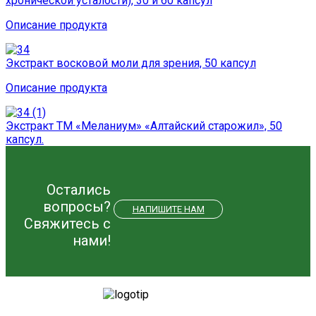
хронической усталости), 30 и 60 капсул
Описание продукта
Экстракт восковой моли для зрения, 50 капсул
Описание продукта
Экстракт ТМ «Меланиум» «Алтайский старожил», 50
капсул.
Остались
вопросы?
НАПИШИТЕ НАМ
Свяжитесь с
нами!